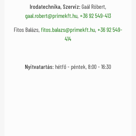
Irodatechnika, Szerviz:
Gaál Róbert,
gaal.robert@primekft.hu
,
+36 92 549-413
Fitos Balázs,
fitos.balazs@primekft.hu
,
+36 92 549-
414
Nyitvatartás
: hétfő - péntek, 8:00 - 16:30