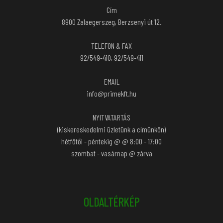
Cím
8900 Zalaegerszeg, Berzsenyi út 12.
TELEFON & FAX
92/549-410
, 92/549-411
EMAIL
info@primekft.hu
NYITVATARTÁS
(kiskereskedelmi üzletünk a címünkön)
hétfőtől - péntekig @ @ 8:00 - 17:00
szombat - vasárnap @ zárva
OLDALTÉRKÉP