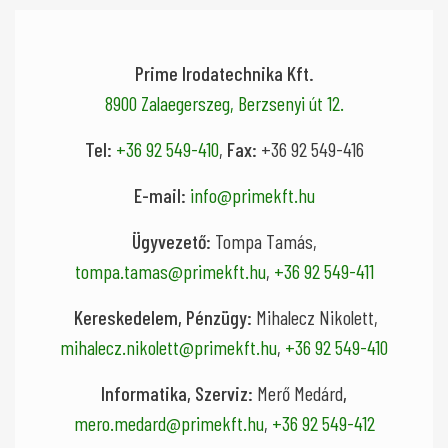
Prime Irodatechnika Kft.
8900 Zalaegerszeg, Berzsenyi út 12.
Tel:
+36 92 549-410
,
Fax:
+36 92 549-416
E-mail:
info@primekft.hu
Ügyvezető
:
Tompa Tamás,
tompa.tamas@primekft.hu
,
+36 92 549-411
Kereskedelem, Pénzügy:
Mihalecz Nikolett,
mihalecz.nikolett@primekft.hu
,
+36 92 549-410
Informatika, Szerviz:
Merő Medárd
,
mero.medard@primekft.hu
,
+36 92 549-412