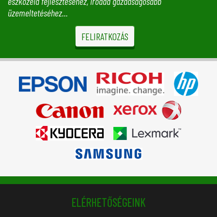
eszközeid fejlesztéséhez, irodád gazdaságosabb
üzemeltetéséhez...
FELIRATKOZÁS
ELÉRHETŐSÉGEINK