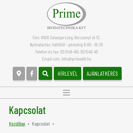
Cím:
8900 Zalaegerszeg, Berzsenyi út 12.
Nyitvatartás: hétfőtől - péntekig 8:00 - 16:30
Telefon és fax:
92/549-410
, 92/549-411
Email-cím:
info@primekft.hu
HÍRLEVÉL
AJÁNLATKÉRÉS
Kapcsolat
Kezdőlap
Kapcsolat